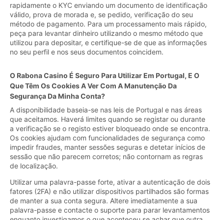
rapidamente o KYC enviando um documento de identificação
válido, prova de morada e, se pedido, verificação do seu
método de pagamento. Para um processamento mais rápido,
peça para levantar dinheiro utilizando o mesmo método que
utilizou para depositar, e certifique-se de que as informações
no seu perfil e nos seus documentos coincidem.
O Rabona Casino É Seguro Para Utilizar Em Portugal, E O
Que Têm Os Cookies A Ver Com A Manutenção Da
Segurança Da Minha Conta?
A disponibilidade baseia-se nas leis de Portugal e nas áreas
que aceitamos. Haverá limites quando se registar ou durante
a verificação se o registo estiver bloqueado onde se encontra.
Os cookies ajudam com funcionalidades de segurança como
impedir fraudes, manter sessões seguras e detetar inícios de
sessão que não parecem corretos; não contornam as regras
de localização.
Utilizar uma palavra-passe forte, ativar a autenticação de dois
fatores (2FA) e não utilizar dispositivos partilhados são formas
de manter a sua conta segura. Altere imediatamente a sua
palavra-passe e contacte o suporte para parar levantamentos
enquanto investigamos o que aconteceu se achar que outra