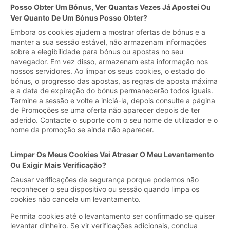
Posso Obter Um Bónus, Ver Quantas Vezes Já Apostei Ou
Ver Quanto De Um Bónus Posso Obter?
Embora os cookies ajudem a mostrar ofertas de bónus e a
manter a sua sessão estável, não armazenam informações
sobre a elegibilidade para bónus ou apostas no seu
navegador. Em vez disso, armazenam esta informação nos
nossos servidores. Ao limpar os seus cookies, o estado do
bónus, o progresso das apostas, as regras de aposta máxima
e a data de expiração do bónus permanecerão todos iguais.
Termine a sessão e volte a iniciá-la, depois consulte a página
de Promoções se uma oferta não aparecer depois de ter
aderido. Contacte o suporte com o seu nome de utilizador e o
nome da promoção se ainda não aparecer.
Limpar Os Meus Cookies Vai Atrasar O Meu Levantamento
Ou Exigir Mais Verificação?
Causar verificações de segurança porque podemos não
reconhecer o seu dispositivo ou sessão quando limpa os
cookies não cancela um levantamento.
Permita cookies até o levantamento ser confirmado se quiser
levantar dinheiro. Se vir verificações adicionais, conclua