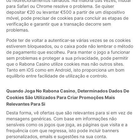
ou redirecionamentos falhados. Na maioria das vezes, mudar
para Safari ou Chrome resolve o problema. Se quiser
depositar €20 ou levantar €500 a partir de um dispositivo
móvel, pode precisar de cookies para concluir as etapas de
verificação e garantir que a transação decorre sem
problemas.
Pode ter de voltar a autenticar-se várias vezes se os cookies
estiverem bloqueados, ou o caixa pode não lembrar o método
de pagamento que escolheu. Para manter o jogo a funcionar
sem problemas e proteger a sua privacidade, pode permitir
que o Rabona Casino utilize cookies mas não outros sites.
Tanto em iOS como em Android, isto proporciona um bom
equilíbrio entre facilidade de utilização e controlo.
Quando Joga No Rabona Casino, Determinados Dados De
Cookies São Utilizados Para Criar Promoções Mais
Relevantes Para Si
Desta forma, vê ofertas que são relevantes para si em vez de
mensagens genéricas. Com base em informações não
sensíveis como os jogos que joga, as páginas que visita e a
frequência com que regressa, isto pode incluir banners
personalizados, emails e sugestões na sua conta.