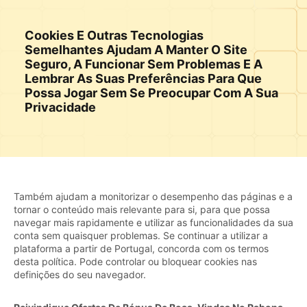
Cookies E Outras Tecnologias
Semelhantes Ajudam A Manter O Site
Seguro, A Funcionar Sem Problemas E A
Lembrar As Suas Preferências Para Que
Possa Jogar Sem Se Preocupar Com A Sua
Privacidade
Também ajudam a monitorizar o desempenho das páginas e a
tornar o conteúdo mais relevante para si, para que possa
navegar mais rapidamente e utilizar as funcionalidades da sua
conta sem quaisquer problemas. Se continuar a utilizar a
plataforma a partir de Portugal, concorda com os termos
desta política. Pode controlar ou bloquear cookies nas
definições do seu navegador.