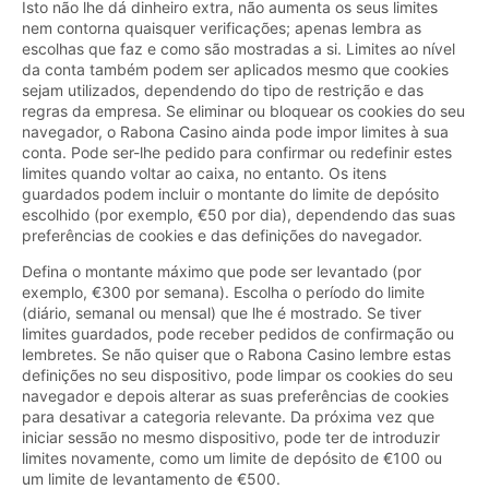
Isto não lhe dá dinheiro extra, não aumenta os seus limites
nem contorna quaisquer verificações; apenas lembra as
escolhas que faz e como são mostradas a si. Limites ao nível
da conta também podem ser aplicados mesmo que cookies
sejam utilizados, dependendo do tipo de restrição e das
regras da empresa. Se eliminar ou bloquear os cookies do seu
navegador, o Rabona Casino ainda pode impor limites à sua
conta. Pode ser-lhe pedido para confirmar ou redefinir estes
limites quando voltar ao caixa, no entanto. Os itens
guardados podem incluir o montante do limite de depósito
escolhido (por exemplo, €50 por dia), dependendo das suas
preferências de cookies e das definições do navegador.
Defina o montante máximo que pode ser levantado (por
exemplo, €300 por semana). Escolha o período do limite
(diário, semanal ou mensal) que lhe é mostrado. Se tiver
limites guardados, pode receber pedidos de confirmação ou
lembretes. Se não quiser que o Rabona Casino lembre estas
definições no seu dispositivo, pode limpar os cookies do seu
navegador e depois alterar as suas preferências de cookies
para desativar a categoria relevante. Da próxima vez que
iniciar sessão no mesmo dispositivo, pode ter de introduzir
limites novamente, como um limite de depósito de €100 ou
um limite de levantamento de €500.