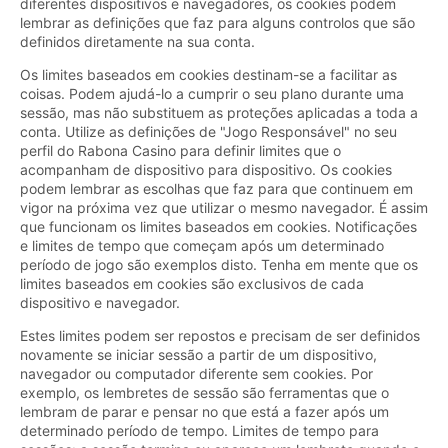
diferentes dispositivos e navegadores, os cookies podem
lembrar as definições que faz para alguns controlos que são
definidos diretamente na sua conta.
Os limites baseados em cookies destinam-se a facilitar as
coisas. Podem ajudá-lo a cumprir o seu plano durante uma
sessão, mas não substituem as proteções aplicadas a toda a
conta. Utilize as definições de "Jogo Responsável" no seu
perfil do Rabona Casino para definir limites que o
acompanham de dispositivo para dispositivo. Os cookies
podem lembrar as escolhas que faz para que continuem em
vigor na próxima vez que utilizar o mesmo navegador. É assim
que funcionam os limites baseados em cookies. Notificações
e limites de tempo que começam após um determinado
período de jogo são exemplos disto. Tenha em mente que os
limites baseados em cookies são exclusivos de cada
dispositivo e navegador.
Estes limites podem ser repostos e precisam de ser definidos
novamente se iniciar sessão a partir de um dispositivo,
navegador ou computador diferente sem cookies. Por
exemplo, os lembretes de sessão são ferramentas que o
lembram de parar e pensar no que está a fazer após um
determinado período de tempo. Limites de tempo para