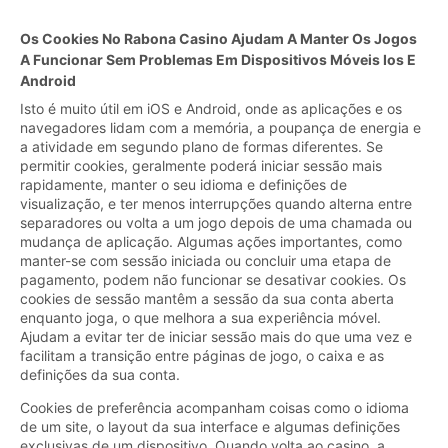
Os Cookies No Rabona Casino Ajudam A Manter Os Jogos
A Funcionar Sem Problemas Em Dispositivos Móveis Ios E
Android
Isto é muito útil em iOS e Android, onde as aplicações e os
navegadores lidam com a memória, a poupança de energia e
a atividade em segundo plano de formas diferentes. Se
permitir cookies, geralmente poderá iniciar sessão mais
rapidamente, manter o seu idioma e definições de
visualização, e ter menos interrupções quando alterna entre
separadores ou volta a um jogo depois de uma chamada ou
mudança de aplicação. Algumas ações importantes, como
manter-se com sessão iniciada ou concluir uma etapa de
pagamento, podem não funcionar se desativar cookies. Os
cookies de sessão mantêm a sessão da sua conta aberta
enquanto joga, o que melhora a sua experiência móvel.
Ajudam a evitar ter de iniciar sessão mais do que uma vez e
facilitam a transição entre páginas de jogo, o caixa e as
definições da sua conta.
Cookies de preferência acompanham coisas como o idioma
de um site, o layout da sua interface e algumas definições
exclusivas de um dispositivo. Quando volta ao casino, a