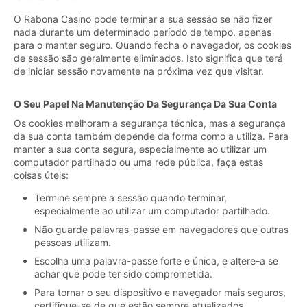
O Rabona Casino pode terminar a sua sessão se não fizer
nada durante um determinado período de tempo, apenas
para o manter seguro. Quando fecha o navegador, os cookies
de sessão são geralmente eliminados. Isto significa que terá
de iniciar sessão novamente na próxima vez que visitar.
O Seu Papel Na Manutenção Da Segurança Da Sua Conta
Os cookies melhoram a segurança técnica, mas a segurança
da sua conta também depende da forma como a utiliza. Para
manter a sua conta segura, especialmente ao utilizar um
computador partilhado ou uma rede pública, faça estas
coisas úteis:
Termine sempre a sessão quando terminar,
especialmente ao utilizar um computador partilhado.
Não guarde palavras-passe em navegadores que outras
pessoas utilizam.
Escolha uma palavra-passe forte e única, e altere-a se
achar que pode ter sido comprometida.
Para tornar o seu dispositivo e navegador mais seguros,
certifique-se de que estão sempre atualizados.