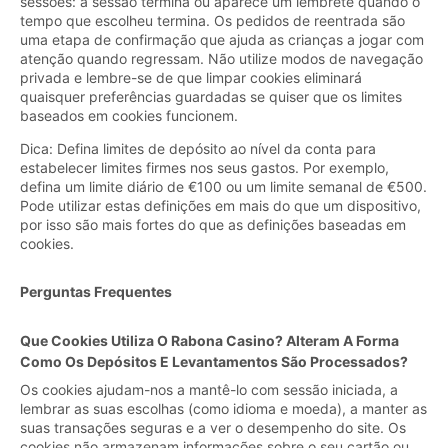
sessões: a sessão termina ou aparece um lembrete quando o
tempo que escolheu termina. Os pedidos de reentrada são
uma etapa de confirmação que ajuda as crianças a jogar com
atenção quando regressam. Não utilize modos de navegação
privada e lembre-se de que limpar cookies eliminará
quaisquer preferências guardadas se quiser que os limites
baseados em cookies funcionem.
Dica: Defina limites de depósito ao nível da conta para
estabelecer limites firmes nos seus gastos. Por exemplo,
defina um limite diário de €100 ou um limite semanal de €500.
Pode utilizar estas definições em mais do que um dispositivo,
por isso são mais fortes do que as definições baseadas em
cookies.
Perguntas Frequentes
Que Cookies Utiliza O Rabona Casino? Alteram A Forma
Como Os Depósitos E Levantamentos São Processados?
Os cookies ajudam-nos a mantê-lo com sessão iniciada, a
lembrar as suas escolhas (como idioma e moeda), a manter as
suas transações seguras e a ver o desempenho do site. Os
cookies não armazenam informações sobre o seu cartão ou