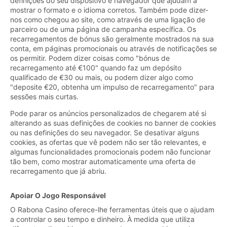
definições do seu dispositivo e navegador que ajudam a
mostrar o formato e o idioma corretos. Também pode dizer-
nos como chegou ao site, como através de uma ligação de
parceiro ou de uma página de campanha específica. Os
recarregamentos de bónus são geralmente mostrados na sua
conta, em páginas promocionais ou através de notificações se
os permitir. Podem dizer coisas como "bónus de
recarregamento até €100" quando faz um depósito
qualificado de €30 ou mais, ou podem dizer algo como
"deposite €20, obtenha um impulso de recarregamento" para
sessões mais curtas.
Pode parar os anúncios personalizados de chegarem até si
alterando as suas definições de cookies no banner de cookies
ou nas definições do seu navegador. Se desativar alguns
cookies, as ofertas que vê podem não ser tão relevantes, e
algumas funcionalidades promocionais podem não funcionar
tão bem, como mostrar automaticamente uma oferta de
recarregamento que já abriu.
Apoiar O Jogo Responsável
O Rabona Casino oferece-lhe ferramentas úteis que o ajudam
a controlar o seu tempo e dinheiro. À medida que utiliza