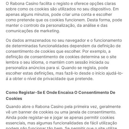
O Rabona Casino facilita o registo e oferece opções claras
sobre como os cookies são utilizados no seu dispositivo. Em
apenas alguns minutos, pode criar uma conta e escolher
como pretende que os cookies funcionem. Desta forma, pode
manter o controlo da personalização, da análise e das
comunicações de marketing.
Os dados armazenados no seu navegador e o funcionamento
de determinadas funcionalidades dependem da definição de
consentimento de cookies que escolher. Por exemplo, a
definição de consentimento de cookies determina se o site
lembra o seu idioma, o mantém com sessão iniciada ou
personaliza anúncios para si. Quando se regista, pode
escolher estas definições, mas fazê-lo desde o início ajudá-lo-
á a obter o nível de privacidade que pretende.
Como Registar-Se E Onde Encaixa O Consentimento De
Cookies
Quando abre o Rabona Casino pela primeira vez, geralmente
vê um banner de cookies ou uma janela de consentimento.
Ainda pode registar-se e jogar se apenas permitir cookies
essenciais, mas algumas funcionalidades de fácil utilização
podem não funcionar tão bem. Se permitir que o site utilize