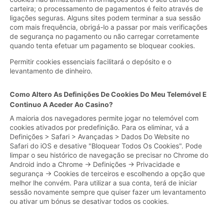
carteira; o processamento de pagamentos é feito através de
ligações seguras. Alguns sites podem terminar a sua sessão
com mais frequência, obrigá-lo a passar por mais verificações
de segurança no pagamento ou não carregar corretamente
quando tenta efetuar um pagamento se bloquear cookies.
Permitir cookies essenciais facilitará o depósito e o
levantamento de dinheiro.
Como Altero As Definições De Cookies Do Meu Telemóvel E
Continuo A Aceder Ao Casino?
A maioria dos navegadores permite jogar no telemóvel com
cookies ativados por predefinição. Para os eliminar, vá a
Definições > Safari > Avançadas > Dados Do Website no
Safari do iOS e desative "Bloquear Todos Os Cookies". Pode
limpar o seu histórico de navegação se precisar no Chrome do
Android indo a Chrome → Definições → Privacidade e
segurança → Cookies de terceiros e escolhendo a opção que
melhor lhe convém. Para utilizar a sua conta, terá de iniciar
sessão novamente sempre que quiser fazer um levantamento
ou ativar um bónus se desativar todos os cookies.