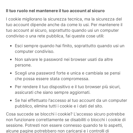
Il tuo ruolo nel mantenere il tuo account al sicuro
I cookie migliorano la sicurezza tecnica, ma la sicurezza del
tuo account dipende anche da come lo usi. Per mantenere il
tuo account al sicuro, soprattutto quando usi un computer
condiviso o una rete pubblica, fai queste cose utili:
Esci sempre quando hai finito, soprattutto quando usi un
computer condiviso.
Non salvare le password nei browser usati da altre
persone.
Scegli una password forte e unica e cambiala se pensi
che possa essere stata compromessa.
Per rendere il tuo dispositivo e il tuo browser più sicuri,
assicurati che siano sempre aggiornati.
Se hai effettuato l'accesso al tuo account da un computer
pubblico, elimina tutti i cookie e i dati del sito.
Cosa succede se blocchi i cookie? L'accesso sicuro potrebbe
non funzionare correttamente se disabiliti o blocchi i cookie di
sessione. Potresti non essere connesso quando te lo aspetti,
alcune pagine potrebbero non caricarsi e i controlli di