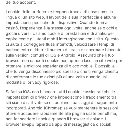
del tuo account.
I cookie delle preferenze tengono traccia di cose come la
lingua di un sito web, il layout della sua interfaccia e alcune
impostazioni specifiche del dispositivo. Quando torni al
casinò, l'esperienza è la stessa ogni volta, anche se giochi a
giochi diversi. Usiamo cookie di prestazioni e di analisi per
capire come gli utenti mobili interagiscono con il sito. Questo
ci aiuta a correggere flussi interrotti, velocizzare i tempi di
caricamento e ridurre il numero di crash e schermate bloccate
sulle versioni comuni di iOS e Android. Assicurati che il tuo
browser non cancelli i cookie non appena lasci un sito web per
ottenere la migliore esperienza di gioco mobile. È possibile
che tu venga disconnesso più spesso o che ti venga chiesto
di confermare le tue azioni più di una volta quando usi
modalità di privacy rigorose.
Safari su iOS: non bloccare tutti i cookie e assicurati che le
impostazioni di privacy che impediscono il tracciamento tra
siti siano disattivate se ostacolano i passaggi di pagamento
incorporati. Android (Chrome): se vuoi mantenere le sessioni
attive e accedere rapidamente alle pagine usate per ultime,
non far scadere i cookie quando il browser si chiude. I
browser in-app (aperti da app di messaggistica o social)