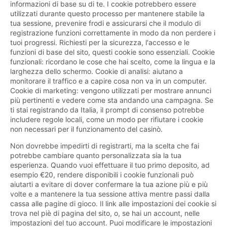
informazioni di base su di te. I cookie potrebbero essere
utilizzati durante questo processo per mantenere stabile la
tua sessione, prevenire frodi e assicurarsi che il modulo di
registrazione funzioni correttamente in modo da non perdere i
tuoi progressi. Richiesti per la sicurezza, l'accesso e le
funzioni di base del sito, questi cookie sono essenziali. Cookie
funzionali: ricordano le cose che hai scelto, come la lingua e la
larghezza dello schermo. Cookie di analisi: aiutano a
monitorare il traffico e a capire cosa non va in un computer.
Cookie di marketing: vengono utilizzati per mostrare annunci
più pertinenti e vedere come sta andando una campagna. Se
ti stai registrando da Italia, il prompt di consenso potrebbe
includere regole locali, come un modo per rifiutare i cookie
non necessari per il funzionamento del casinò.
Non dovrebbe impedirti di registrarti, ma la scelta che fai
potrebbe cambiare quanto personalizzata sia la tua
esperienza. Quando vuoi effettuare il tuo primo deposito, ad
esempio €20, rendere disponibili i cookie funzionali può
aiutarti a evitare di dover confermare la tua azione più e più
volte e a mantenere la tua sessione attiva mentre passi dalla
cassa alle pagine di gioco. Il link alle impostazioni dei cookie si
trova nel piè di pagina del sito, o, se hai un account, nelle
impostazioni del tuo account. Puoi modificare le impostazioni