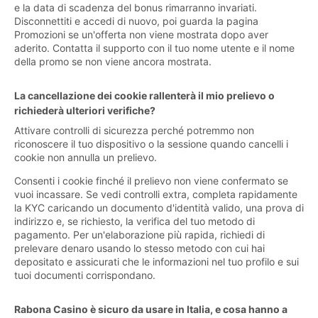
e la data di scadenza del bonus rimarranno invariati.
Disconnettiti e accedi di nuovo, poi guarda la pagina
Promozioni se un'offerta non viene mostrata dopo aver
aderito. Contatta il supporto con il tuo nome utente e il nome
della promo se non viene ancora mostrata.
La cancellazione dei cookie rallenterà il mio prelievo o
richiederà ulteriori verifiche?
Attivare controlli di sicurezza perché potremmo non
riconoscere il tuo dispositivo o la sessione quando cancelli i
cookie non annulla un prelievo.
Consenti i cookie finché il prelievo non viene confermato se
vuoi incassare. Se vedi controlli extra, completa rapidamente
la KYC caricando un documento d'identità valido, una prova di
indirizzo e, se richiesto, la verifica del tuo metodo di
pagamento. Per un'elaborazione più rapida, richiedi di
prelevare denaro usando lo stesso metodo con cui hai
depositato e assicurati che le informazioni nel tuo profilo e sui
tuoi documenti corrispondano.
Rabona Casino è sicuro da usare in Italia, e cosa hanno a