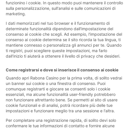
funzionino i cookie. In questo modo puoi mantenere il controllo
sulla personalizzazione, sull'analisi e sulle comunicazioni di
marketing.
I dati memorizzati nel tuo browser e il funzionamento di
determinate funzionalità dipendono dall'impostazione del
consenso ai cookie che scegli. Ad esempio, l'impostazione del
consenso ai cookie determina se il sito ricorda la tua lingua, ti
mantiene connesso o personalizza gli annunci per te. Quando
ti registri, puoi scegliere queste impostazioni, ma farlo
dall'inizio ti aiuterà a ottenere il livello di privacy che desideri.
Come registrarsi e dove si inserisce il consenso ai cookie
Quando apri Rabona Casino per la prima volta, di solito vedrai
un banner sui cookie o una finestra di consenso. Puoi
comunque registrarti e giocare se consenti solo i cookie
essenziali, ma alcune funzionalità user-friendly potrebbero
non funzionare altrettanto bene. Se permetti al sito di usare
cookie funzionali e di analisi, potrà ricordare più delle tue
impostazioni e funzionare meglio tra una sessione e l'altra.
Per completare una registrazione rapida, di solito devi solo
confermare le tue informazioni di contatto e fornire alcune