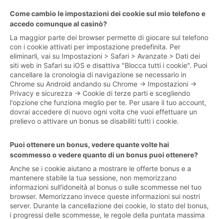
Come cambio le impostazioni dei cookie sul mio telefono e
accedo comunque al casinò?
La maggior parte dei browser permette di giocare sul telefono
con i cookie attivati per impostazione predefinita. Per
eliminarli, vai su Impostazioni > Safari > Avanzate > Dati dei
siti web in Safari su iOS e disattiva "Blocca tutti i cookie". Puoi
cancellare la cronologia di navigazione se necessario in
Chrome su Android andando su Chrome → Impostazioni →
Privacy e sicurezza → Cookie di terze parti e scegliendo
l'opzione che funziona meglio per te. Per usare il tuo account,
dovrai accedere di nuovo ogni volta che vuoi effettuare un
prelievo o attivare un bonus se disabiliti tutti i cookie.
Puoi ottenere un bonus, vedere quante volte hai
scommesso o vedere quanto di un bonus puoi ottenere?
Anche se i cookie aiutano a mostrare le offerte bonus e a
mantenere stabile la tua sessione, non memorizzano
informazioni sull'idoneità al bonus o sulle scommesse nel tuo
browser. Memorizzano invece queste informazioni sui nostri
server. Durante la cancellazione dei cookie, lo stato del bonus,
i progressi delle scommesse, le regole della puntata massima