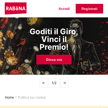
Accedi
Registrati
Goditi il Giro,
Vinci il
Premio!
Gioca ora
1/2
Home
Politica sui cookie