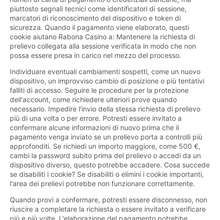
piuttosto segnali tecnici come identificatori di sessione,
marcatori di riconoscimento del dispositivo e token di
sicurezza. Quando il pagamento viene elaborato, questi
cookie aiutano Rabona Casino a: Mantenere la richiesta di
prelievo collegata alla sessione verificata in modo che non
possa essere presa in carico nel mezzo del processo.
Individuare eventuali cambiamenti sospetti, come un nuovo
dispositivo, un improvviso cambio di posizione o più tentativi
falliti di accesso. Seguire le procedure per la protezione
dell'account, come richiedere ulteriori prove quando
necessario. Impedire l'invio della stessa richiesta di prelievo
più di una volta o per errore. Potresti essere invitato a
confermare alcune informazioni di nuovo prima che il
pagamento venga inviato se un prelievo porta a controlli più
approfonditi. Se richiedi un importo maggiore, come 500 €,
cambi la password subito prima del prelievo o accedi da un
dispositivo diverso, questo potrebbe accadere. Cosa succede
se disabiliti i cookie? Se disabiliti o elimini i cookie importanti,
l'area dei prelievi potrebbe non funzionare correttamente.
Quando provi a confermare, potresti essere disconnesso, non
riuscire a completare la richiesta o essere invitato a verificare
più e più volte. L'elaborazione del pagamento potrebbe