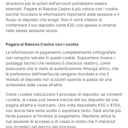
sicurezza per le azioni dell'account potrebbero essere
interrotti. Pagare al Rabona Casino è più veloce con i cookie
perché ricordano le informazioni importanti della sessione e il
flusso di deposito che scegli. Non ti verrà chiesto di
confermare il tuo deposito come €20 così spesso e rimarrai
nella stessa sessione sicura.
Pagare al Rabona Casino con i cookie
Le informazioni di pagamento completamente crittografate
non vengono salvate in questi cookie. Supportano invece i
passaggi tecnici che rendono il checkout reattivo, come
assicurarsi che lo stato di autenticazione rimanga attivo, che
le preferenze dell'interfaccia vengano ricordate e che il
modulo di deposito non si azzeri quando si passa da una
schermata della cassa all'altra.
Come i cookie velocizzano il processo di deposito: se consenti
i cookie, la cassa può tenere traccia del tuo deposito da una
pagina all'altra e ricaricarlo. Una volta depositato €50 o €100,
non dovrai fare tante scelte o aspettare tanto. Sarà anche più
facile passare al fornitore di pagamento. Mantiene attiva la
tua sessione di accesso e di cassa in modo che il checkout
non ricominci nel mezzo del processo.