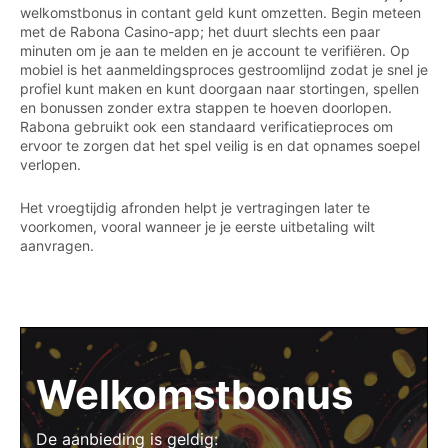
welkomstbonus in contant geld kunt omzetten. Begin meteen
met de Rabona Casino-app; het duurt slechts een paar
minuten om je aan te melden en je account te verifiëren. Op
mobiel is het aanmeldingsproces gestroomlijnd zodat je snel je
profiel kunt maken en kunt doorgaan naar stortingen, spellen
en bonussen zonder extra stappen te hoeven doorlopen.
Rabona gebruikt ook een standaard verificatieproces om
ervoor te zorgen dat het spel veilig is en dat opnames soepel
verlopen.
Het vroegtijdig afronden helpt je vertragingen later te
voorkomen, vooral wanneer je je eerste uitbetaling wilt
aanvragen.
Welkomstbonus
De aanbieding is geldig: