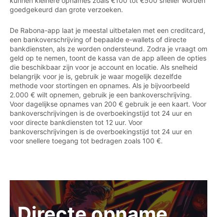
kunnen kleinere opnames zoals €100 tot €500 sneller worden
goedgekeurd dan grote verzoeken.
De Rabona-app laat je meestal uitbetalen met een creditcard,
een bankoverschrijving of bepaalde e-wallets of directe
bankdiensten, als ze worden ondersteund. Zodra je vraagt om
geld op te nemen, toont de kassa van de app alleen de opties
die beschikbaar zijn voor je account en locatie. Als snelheid
belangrijk voor je is, gebruik je waar mogelijk dezelfde
methode voor stortingen en opnames. Als je bijvoorbeeld
2.000 € wilt opnemen, gebruik je een bankoverschrijving.
Voor dagelijkse opnames van 200 € gebruik je een kaart. Voor
bankoverschrijvingen is de overboekingstijd tot 24 uur en
voor directe bankdiensten tot 12 uur. Voor
bankoverschrijvingen is de overboekingstijd tot 24 uur en
voor snellere toegang tot bedragen zoals 100 €.
Directe opname