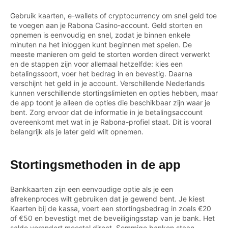
Gebruik kaarten, e-wallets of cryptocurrency om snel geld toe
te voegen aan je Rabona Casino-account. Geld storten en
opnemen is eenvoudig en snel, zodat je binnen enkele
minuten na het inloggen kunt beginnen met spelen. De
meeste manieren om geld te storten worden direct verwerkt
en de stappen zijn voor allemaal hetzelfde: kies een
betalingssoort, voer het bedrag in en bevestig. Daarna
verschijnt het geld in je account. Verschillende Nederlands
kunnen verschillende stortingslimieten en opties hebben, maar
de app toont je alleen de opties die beschikbaar zijn waar je
bent. Zorg ervoor dat de informatie in je betalingsaccount
overeenkomt met wat in je Rabona-profiel staat. Dit is vooral
belangrijk als je later geld wilt opnemen.
Stortingsmethoden in de app
Bankkaarten zijn een eenvoudige optie als je een
afrekenproces wilt gebruiken dat je gewend bent. Je kiest
Kaarten bij de kassa, voert een stortingsbedrag in zoals €20
of €50 en bevestigt met de beveiligingsstap van je bank. Het
saldo verandert meestal direct. Sommige banken staan