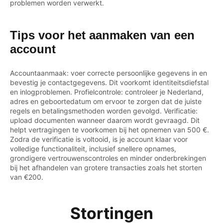
problemen worden verwerkt.
Tips voor het aanmaken van een
account
Accountaanmaak: voer correcte persoonlijke gegevens in en
bevestig je contactgegevens. Dit voorkomt identiteitsdiefstal
en inlogproblemen. Profielcontrole: controleer je Nederland,
adres en geboortedatum om ervoor te zorgen dat de juiste
regels en betalingsmethoden worden gevolgd. Verificatie:
upload documenten wanneer daarom wordt gevraagd. Dit
helpt vertragingen te voorkomen bij het opnemen van 500 €.
Zodra de verificatie is voltooid, is je account klaar voor
volledige functionaliteit, inclusief snellere opnames,
grondigere vertrouwenscontroles en minder onderbrekingen
bij het afhandelen van grotere transacties zoals het storten
van €200.
Stortingen