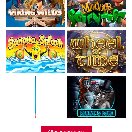
Alles weergeven