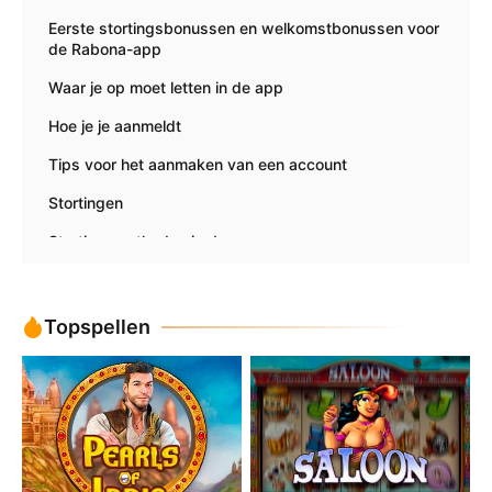
Eerste stortingsbonussen en welkomstbonussen voor
de Rabona-app
Waar je op moet letten in de app
Hoe je je aanmeldt
Tips voor het aanmaken van een account
Stortingen
Stortingsmethoden in de app
Opnames in de Rabona Casino-app
Minimale storting, maximale opnamebedrag en
Topspellen
transactiekosten
Spellen in de Rabona Casino-app
Beveiliging en verantwoord gokken