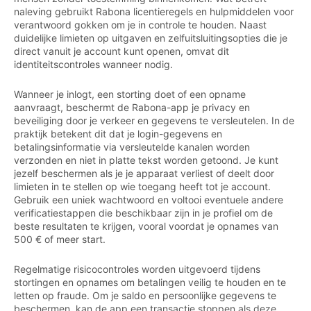
naleving gebruikt Rabona licentieregels en hulpmiddelen voor
verantwoord gokken om je in controle te houden. Naast
duidelijke limieten op uitgaven en zelfuitsluitingsopties die je
direct vanuit je account kunt openen, omvat dit
identiteitscontroles wanneer nodig.
Wanneer je inlogt, een storting doet of een opname
aanvraagt, beschermt de Rabona-app je privacy en
beveiliging door je verkeer en gegevens te versleutelen. In de
praktijk betekent dit dat je login-gegevens en
betalingsinformatie via versleutelde kanalen worden
verzonden en niet in platte tekst worden getoond. Je kunt
jezelf beschermen als je je apparaat verliest of deelt door
limieten in te stellen op wie toegang heeft tot je account.
Gebruik een uniek wachtwoord en voltooi eventuele andere
verificatiestappen die beschikbaar zijn in je profiel om de
beste resultaten te krijgen, vooral voordat je opnames van
500 € of meer start.
Regelmatige risicocontroles worden uitgevoerd tijdens
stortingen en opnames om betalingen veilig te houden en te
letten op fraude. Om je saldo en persoonlijke gegevens te
beschermen, kan de app een transactie stoppen als deze