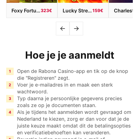
Foxy Fortunes
Lucky Streak 3
Charlesto
323€
159€
Hoe je je aanmeldt
Open de Rabona Casino-app en tik op de knop
die "Registreren" zegt.
Voer je e-mailadres in en maak een sterk
wachtwoord.
Typ daarna je persoonlijke gegevens precies
zoals ze op je documenten staan.
Als je tijdens het aanmelden wordt gevraagd om
Nederland te kiezen, zorg er dan voor dat je de
juiste keuze maakt omdat dit de betalingsopties
en verificatiebehoeften kan veranderen.