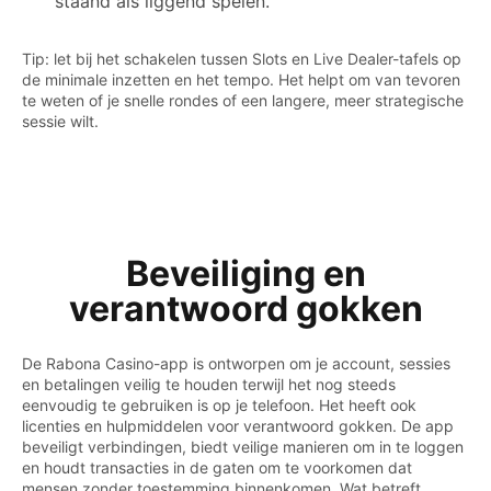
staand als liggend spelen.
Tip: let bij het schakelen tussen Slots en Live Dealer-tafels op
de minimale inzetten en het tempo. Het helpt om van tevoren
te weten of je snelle rondes of een langere, meer strategische
sessie wilt.
Beveiliging en
verantwoord gokken
De Rabona Casino-app is ontworpen om je account, sessies
en betalingen veilig te houden terwijl het nog steeds
eenvoudig te gebruiken is op je telefoon. Het heeft ook
licenties en hulpmiddelen voor verantwoord gokken. De app
beveiligt verbindingen, biedt veilige manieren om in te loggen
en houdt transacties in de gaten om te voorkomen dat
mensen zonder toestemming binnenkomen. Wat betreft