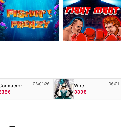
06:01:26
06:01:26
PrinceIcy
Conqueror
104€
235€