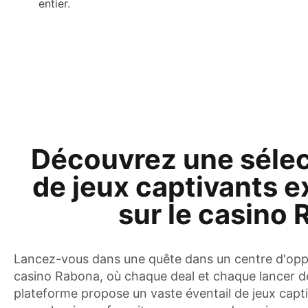
entier.
Découvrez une sélec
de jeux captivants 
sur le casino
Lancez-vous dans une quête dans un centre d'oppor
casino Rabona, où chaque deal et chaque lancer d
plateforme propose un vaste éventail de jeux capti