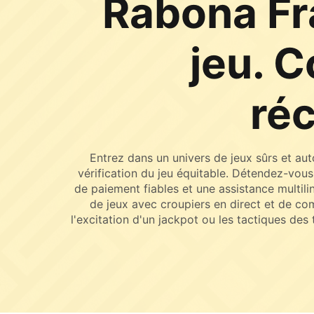
Rabona Fra
jeu. 
ré
Entrez dans un univers de jeux sûrs et au
vérification du jeu équitable. Détendez-vou
de paiement fiables et une assistance multi
de jeux avec croupiers en direct et de com
l'excitation d'un jackpot ou les tactiques des t