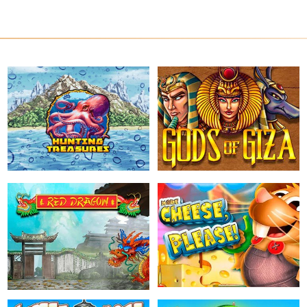
ec le casino en ligne Rabona
 le casino en ligne Rabona
 responsable