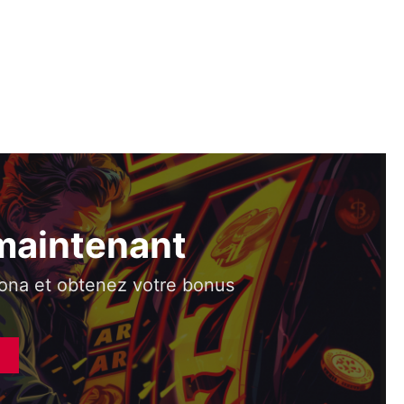
maintenant
ona et obtenez votre bonus