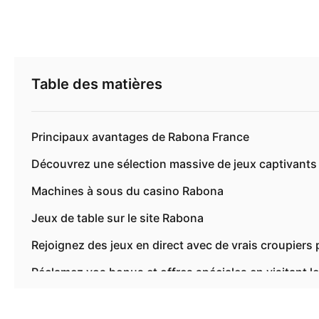
Table des matières
Principaux avantages de Rabona France
Découvrez une sélection massive de jeux captivants
Machines à sous du casino Rabona
Jeux de table sur le site Rabona
Rejoignez des jeux en direct avec de vrais croupiers
Réclamez vos bonus et offres spéciales en visitant 
Découvrez le casino en ligne Rabona, gamme complèt