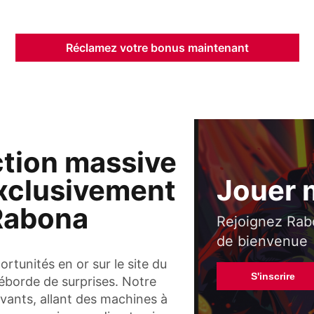
Réclamez votre bonus maintenant
tion massive
exclusivement
Jouer 
 Rabona
Rejoignez Rab
de bienvenue
tunités en or sur le site du
S'inscrire
éborde de surprises. Notre
vants, allant des machines à