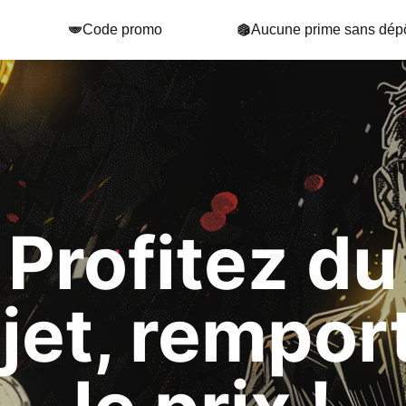
Code promo
Aucune prime sans dép
Profitez du
ajet, rempor