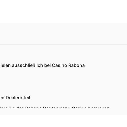
ielen ausschließlich bei Casino Rabona
n Dealern teil
indem Sie das Rabona Deutschland Casino besuchen
elauswahl auf Ihrem Smartphone oder Tablet