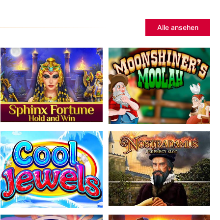
Alle ansehen