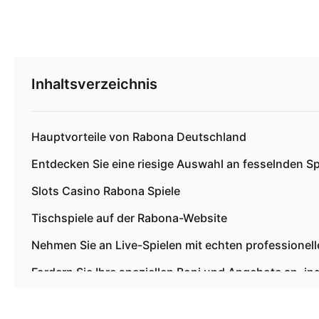
Inhaltsverzeichnis
Hauptvorteile von Rabona Deutschland
Entdecken Sie eine riesige Auswahl an fesselnden Sp
Slots Casino Rabona Spiele
Tischspiele auf der Rabona-Website
Nehmen Sie an Live-Spielen mit echten professionelle
Fordern Sie Ihre speziellen Boni und Angebote an, 
Erleben Sie Rabona Casino online, vollständige Spi