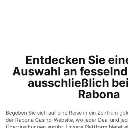
Entdecken Sie eine
Auswahl an fesselnd
ausschließlich be
Rabona
Begeben Sie sich auf eine Reise in ein Zentrum go
der Rabona Casino-Website, wo jeder Deal und je
Überraschungen sprüht. Unsere Plattform bietet 