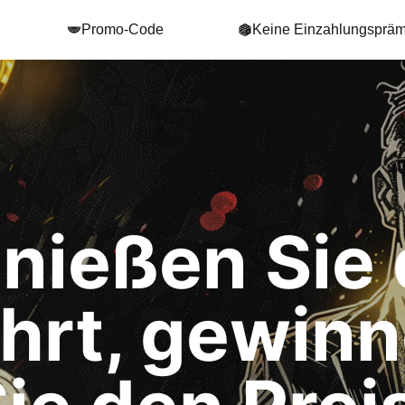
Promo-Code
Keine Einzahlungspräm
nießen Sie 
hrt, gewin