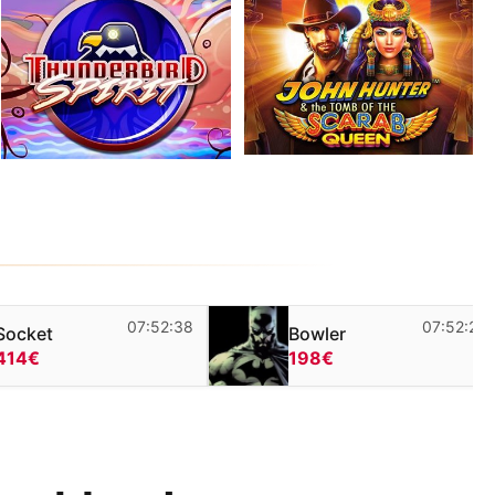
07:52:38
07:52:38
Palomino
Socket
203€
414€