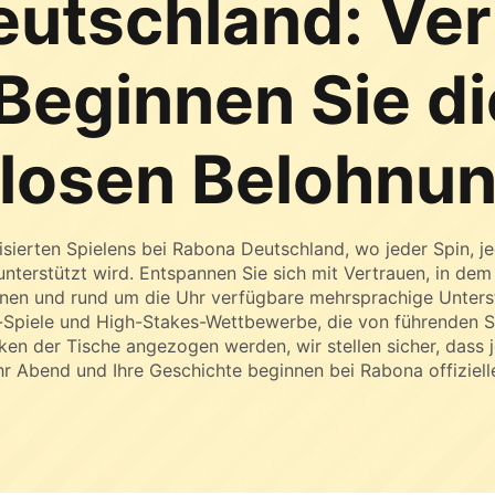
utschland: Ver
 Beginnen Sie di
losen Belohnu
orisierten Spielens bei Rabona Deutschland, wo jeder Spin, 
 unterstützt wird. Entspannen Sie sich mit Vertrauen, in de
onen und rund um die Uhr verfügbare mehrsprachige Unterst
er-Spiele und High-Stakes-Wettbewerbe, die von führenden 
en der Tische angezogen werden, wir stellen sicher, dass je
 Ihr Abend und Ihre Geschichte beginnen bei Rabona offiziel