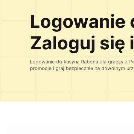
Logowanie 
Zaloguj się
Logowanie do kasyna Rabona dla graczy z Pol
promocje i graj bezpiecznie na dowolnym urz