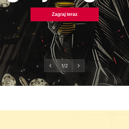
Zagraj teraz
1/2