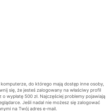
a komputerze, do którego mają dostęp inne osoby,
nij się, że jesteś zalogowany na właściwy profil
o wypłatę 500 zł. Najczęściej problemy pojawiają
eglądarce. Jeśli nadal nie możesz się zalogować
łanymi na Twój adres e-mail.