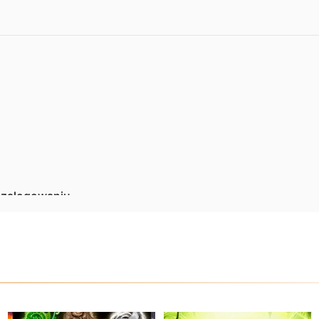
 zalogowaniu
roniczne, kryptowaluty i opłaty