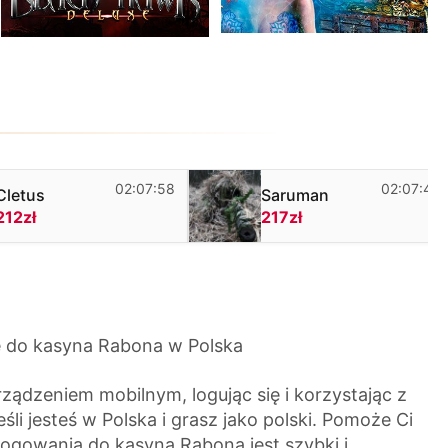
02:08:10
02:07:58
SunnyFrog
Cletus
386zł
212zł
ię do kasyna Rabona w Polska
ządzeniem mobilnym, logując się i korzystając z
li jesteś w Polska i grasz jako polski. Pomoże Ci
logowania do kasyna Rabona jest szybki i