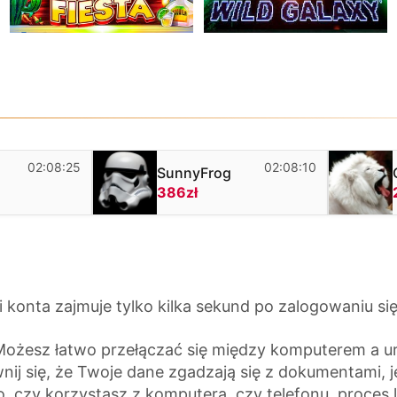
02:08:36
02:08:25
Cookie
328zł
 konta zajmuje tylko kilka sekund po zalogowaniu s
 Możesz łatwo przełączać się między komputerem a ur
j się, że Twoje dane zgadzają się z dokumentami, jeś
o, czy korzystasz z komputera, czy telefonu, proces 