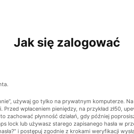
Jak się zalogować
nta.
aj mnie”, używaj go tylko na prywatnym komputerze. N
i. Przed wpłaceniem pieniędzy, na przykład zł50, upew
 zachować płynność działań, gdy później poprosisz 
aps lock lub używasz starego zapisanego hasła w prz
hasła?” i postępuj zgodnie z krokami weryfikacji wys