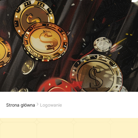
Strona główna
Logowanie