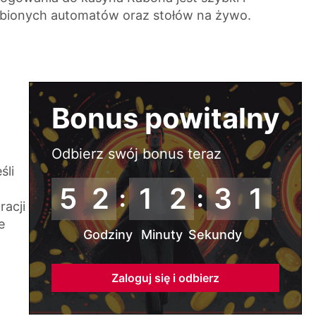
lubionych automatów oraz stołów na żywo.
Bonus powitalny
Odbierz swój bonus teraz
śli
5
2
1
2
2
9
:
:
racji
e
Godziny
Minuty
Sekundy
Zaloguj się i odbierz